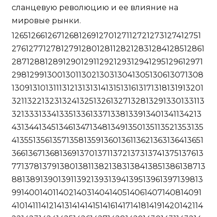
сланцевую революцию и ее влияние на
мировые рынки.
126512661267126812691270127112721273127412751
27612771278127912801281128212831284128512861
28712881289129012911292129312941295129612971
2981299130013011302130313041305130613071308
1309131013111312131313141315131613171318131913201
321132213231324132513261327132813291330133113
32133313341335133613371338133913401341134213
431344134513461347134813491350135113521353135
4135513561357135813591360136113621363136413651
366136713681369137013711372137313741375137613
77137813791380138113821383138413851386138713
88138913901391139213931394139513961397139813
9914001401140214031404140514061407140814091
4101411141214131414141514161417141814191420142114