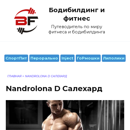
Перейти
Бодибилдинг и
к
содержанию
фитнес
Путеводитель по миру
фитнеса и бодибилдинга
СпортПит
Перорально
Inject
ГоРмошки
Липолики
ГЛАВНАЯ
>
NANDROLONA D САЛЕХАРД
Nandrolona D Салехард