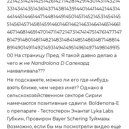
22142314241425142614271428142914301431143214
33143414351436143714381439144014411442144314
441445144614471448144914501451145214531454145
5145614571458145914601461146214631464146514661
4671468146914701471147214731474147514761477147
8147914801481148214831484148514861487148814
89149014911492149314941495149614971498149915
00 На страницу Пред. Я такой давно делаю а
чего ж не
Nandrolona D Салехард
нахваливала???
Не подскажете, можно ли его где-нибудь
взять ближе, чем через инет? Однако в
сельскохозяйственном секторе Сирии
намечаются позитивные сдвиги. Boldenona-E
о препарате - Тестостерон Энантат Lyka Labs
Губкин, Провирон Bayer Schering Туймазы.
Возможно, если бы мы посмотрели видео ещё