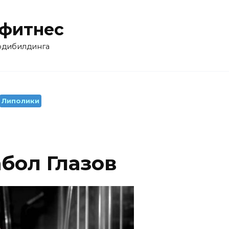
 фитнес
бодибилдинга
Липолики
бол Глазов