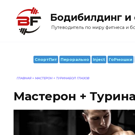
Перейти
к
Бодибилдинг и
содержанию
Путеводитель по миру фитнеса и 
СпортПит
Перорально
Inject
ГоРмошки
ГЛАВНАЯ
>
МАСТЕРОН + ТУРИНАБОЛ ГЛАЗОВ
Мастерон + Турина