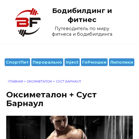
Перейти
Бодибилдинг и
к
содержанию
фитнес
Путеводитель по миру
фитнеса и бодибилдинга
СпортПит
Перорально
Inject
ГоРмошки
Липолики
ГЛАВНАЯ
>
ОКСИМЕТАЛОН + СУСТ БАРНАУЛ
Оксиметалон + Суст
Барнаул