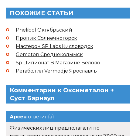
ПОХОЖИЕ СТАТЬИ
Phelibol Октябрьский
Пропик Солнечногорск
Мастерон SP Labs Кисловодск
Gemoton Среднеколымск
Sp Ципионат В Магазине Белово
Ретаболил Vermodje Ярославль
Комментарии к Оксиметалон +
Суст Барнаул
Арсен
ответил(а)
Физических лиц предполагали по