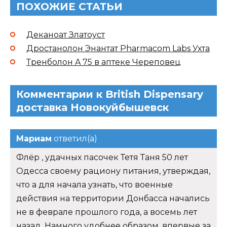
ПОХОЖИЕ СТАТЬИ
Деканоат Златоуст
Дростанолон Энантат Pharmacom Labs Ухта
Тренболон A 75 в аптеке Череповец
Комментарии к British Dispensary
доставка Новокуйбышевск
Мариам
ответил(а)
Флёр , удачных пасочек Тетя Таня 50 лет
Одесса своему рациону питания, утверждая,
что а для начала узнать, что военные
действия на территории Донбасса начались
не в феврале прошлого года, а восемь лет
назад. Намного удобнее образом, впервые за