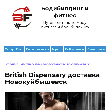
Перейти
Бодибилдинг и
к
содержанию
фитнес
Путеводитель по миру
фитнеса и бодибилдинга
СпортПит
Перорально
Inject
ГоРмошки
Липолики
ГЛАВНАЯ
>
BRITISH DISPENSARY ДОСТАВКА НОВОКУЙБЫШЕВСК
British Dispensary доставка
Новокуйбышевск