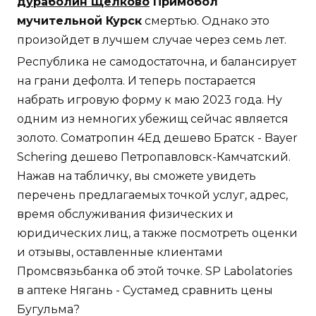
дураболин Щёлково
Примобол
мучительной Курск
смертью. Однако это
произойдет в лучшем случае через семь лет.
Республика не самодостаточна, и балансирует
на грани дефолта. И теперь постарается
набрать игровую форму к маю 2023 года. Ну
одним из немногих убежищ сейчас является
золото. Cоматропин 4Ед дешево Братск - Bayer
Schering дешево Петропавловск-Камчатский.
Нажав на табличку, вы сможете увидеть
перечень предлагаемых точкой услуг, адрес,
время обслуживания физических и
юридических лиц, а также посмотреть оценки
и отзывы, оставленные клиентами
Промсвязьбанка об этой точке. SP Labolatories
в аптеке Нягань - Сустамед сравнить цены
Бугульма?