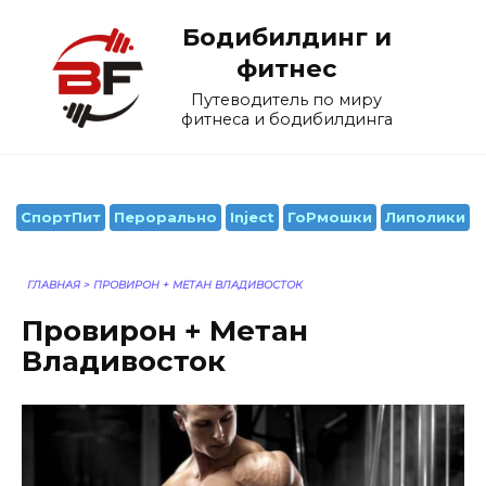
Перейти
Бодибилдинг и
к
содержанию
фитнес
Путеводитель по миру
фитнеса и бодибилдинга
СпортПит
Перорально
Inject
ГоРмошки
Липолики
ГЛАВНАЯ
>
ПРОВИРОН + МЕТАН ВЛАДИВОСТОК
Провирон + Метан
Владивосток