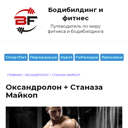
Перейти
Бодибилдинг и
к
содержанию
фитнес
Путеводитель по миру
фитнеса и бодибилдинга
СпортПит
Перорально
Inject
ГоРмошки
Липолики
ГЛАВНАЯ
>
ОКСАНДРОЛОН + СТАНАЗА МАЙКОП
Оксандролон + Станаза
Майкоп