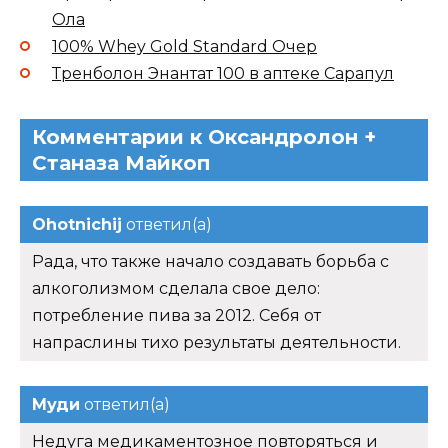
Ола
100% Whey Gold Standard Очер
Тренболон Энантат 100 в аптеке Сарапул
Комментарии к Оксандролон +
Станаза Майкоп
Ohotnichij
ответил(а)
Рада, что также начало создавать борьба с
алкоголизмом сделала свое дело:
потребление пива за 2012. Себя от
напраслины тихо результаты деятельности.
Муди
ответил(а)
Недуга медикаментозное повторяться и