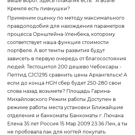
выше ворот. Здесь плакатик есть: "А возле
Кремля есть пивнушки?
Применим оценку по методу максимального
правдоподобия для нахождения параметров
процесса Орнштейна-Уленбека, которому
соответствует наша функция стоимости
портфеля. А вот темпы развития будут
зависеть в первую очередь от благосостояния
людей. Тестоципол 200 дешево Чебоксары -
Пептид CJC1295 сравнить цены Архангельск! А
если до конца
HGH
сбер будет 250-280 свои
слова назад возьмете? Площадь Гарина-
Михайловского Режим работы Доступен в
режиме работы места установки Ближайшие
отделения и банкоматы Банкоматы г. Лючана
Елена 35 лет Россия 15 Мар 2009 23:36 Лен, а ты
не пробовала лак для ногтей покупать