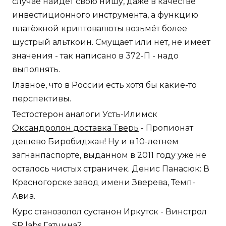
случае найдёт свою нишу, даже в качестве
инвестиционного инструмента, а функцию
платёжной криптовалюты возьмёт более
шустрый альткоин. Смущает или нет, не имеет
значения - так написано в 372-П - надо
выполнять.
Главное, что в России есть хотя бы какие-то
перспективы.
Тестостерон аналоги Усть-Илимск
Оксандролон доставка Тверь
- Пропионат
дешево Биробиджан! Ну и в 10-летнем
загнанпаспорте, выданном в 2011 году уже не
осталось чистых страничек. Денис Панасюк: В
Красногорске завод имени Зверева, Темп-
Авиа.
Курс станозолол сустанон Иркутск - Винстрол
SP labs Гатчина?