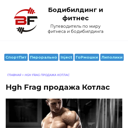
Перейти
Бодибилдинг и
к
содержанию
фитнес
Путеводитель по миру
фитнеса и бодибилдинга
СпортПит
Перорально
Inject
ГоРмошки
Липолики
ГЛАВНАЯ
>
HGH FRAG ПРОДАЖА КОТЛАС
Hgh Frag продажа Котлас