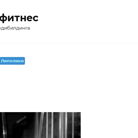
 фитнес
бодибилдинга
Липолики