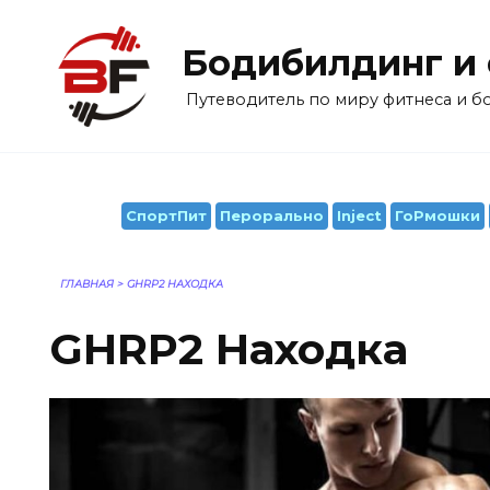
Перейти
к
Бодибилдинг и
содержанию
Путеводитель по миру фитнеса и 
СпортПит
Перорально
Inject
ГоРмошки
ГЛАВНАЯ
>
GHRP2 НАХОДКА
GHRP2 Находка