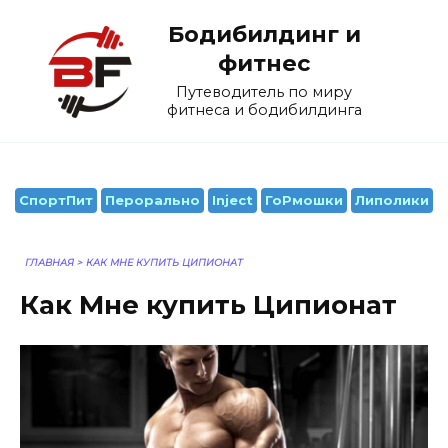
Перейти
Бодибилдинг и
к
содержанию
фитнес
Путеводитель по миру
фитнеса и бодибилдинга
СпортПит
Перорально
Inject
ГоРмошки
Липолики
ГЛАВНАЯ
>
КАК МНЕ КУПИТЬ ЦИПИОНАТ
Как Мне купить Ципионат