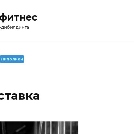
 фитнес
бодибилдинга
Липолики
ставка