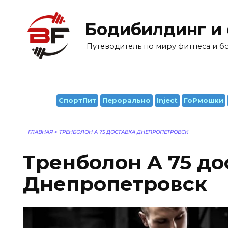
Перейти
к
Бодибилдинг и
содержанию
Путеводитель по миру фитнеса и 
СпортПит
Перорально
Inject
ГоРмошки
ГЛАВНАЯ
>
ТРЕНБОЛОН A 75 ДОСТАВКА ДНЕПРОПЕТРОВСК
Тренболон A 75 до
Днепропетровск