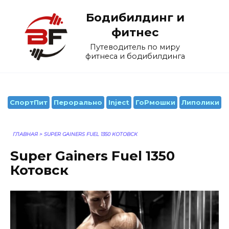
Перейти
Бодибилдинг и
к
содержанию
фитнес
Путеводитель по миру
фитнеса и бодибилдинга
СпортПит
Перорально
Inject
ГоРмошки
Липолики
ГЛАВНАЯ
>
SUPER GAINERS FUEL 1350 КОТОВСК
Super Gainers Fuel 1350
Котовск