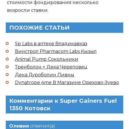
стоимости фондирования несколько
возросли ставки.
ПОХОЖИЕ СТАТЬИ
Sp Labs в аптеке Владикавказ
Винстрол Pharmacom Labs Кызыл
Animal Pump Сокольники
Тренболон + Дека Череповец
Дека Дуроболин Ливны
Dynatrope 4me В Магазине Орехово-Зуево
Комментарии к Super Gainers Fuel
1350 Котовск
Оливия
ответил(а)