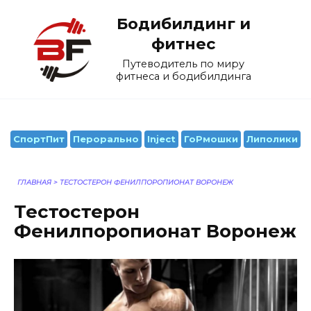
Перейти
Бодибилдинг и
к
содержанию
фитнес
Путеводитель по миру
фитнеса и бодибилдинга
СпортПит
Перорально
Inject
ГоРмошки
Липолики
ГЛАВНАЯ
>
ТЕСТОСТЕРОН ФЕНИЛПОРОПИОНАТ ВОРОНЕЖ
Тестостерон
Фенилпоропионат Воронеж