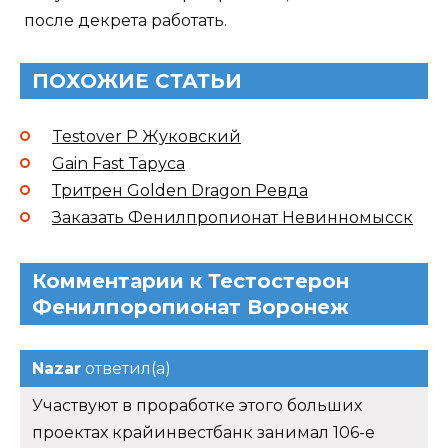
после декрета работать.
ПОХОЖИЕ СТАТЬИ
Testover P Жуковский
Gain Fast Таруса
Тритрен Golden Dragon Ревда
Заказать Фенилпропионат Невинномысск
Комментарии к Тестостерон
Фенилпоропионат Воронеж
Nazar
ответил(а)
Участвуют в проработке этого больших
проектах крайинвестбанк занимал 106-е