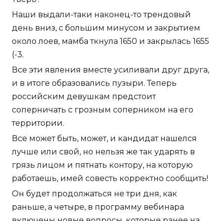
Наши выдали-таки наконец-то трендовый
день вниз, с большим минусом и закрытием
около лоев, мамба ткнула 1650 и закрылась 1655
(-3.
Все эти явления вместе усиливали друг друга,
и в итоге образовались пузыри. Теперь
российским девушкам предстоит
соперничать с грозным соперником на его
территории.
Все может быть, может, и кандидат нашелся
лучше или свой, но нельзя же так ударять в
грязь лицом и пятнать контору, на которую
работаешь, имей совесть корректно сообщить!
Он будет продолжаться не три дня, как
раньше, а четыре, в программу вебинара
включены новые вопросы, которые ранее на