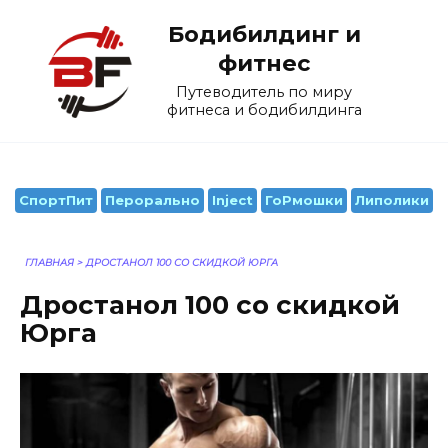
Перейти
Бодибилдинг и
к
содержанию
фитнес
Путеводитель по миру
фитнеса и бодибилдинга
СпортПит
Перорально
Inject
ГоРмошки
Липолики
ГЛАВНАЯ
>
ДРОСТАНОЛ 100 СО СКИДКОЙ ЮРГА
Дростанол 100 со скидкой
Юрга