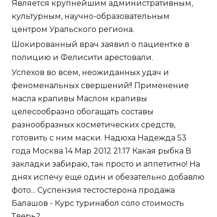
Является крупнейшим административным,
культурным, научно-образовательным
центром Уральского региона.
Шокированный врач заявил о пациентке в
полицию и Фелисити арестовали.
Успехов во всем, неожиданных удач и
феноменальных свершений!! Применение
масла крапивы Маслом крапивы
целесообразно обогащать составы
разнообразных косметических средств,
готовить с ним маски. Надюха Надежда 53
года Москва 14 Мар 2012 21:17 Какая рыбка В
закладки забираю, так просто и аппетитно! На
днях испечу еще один и обезательно добавлю
фото... Суспензия тестостерона продажа
Балашов - Курс туринабол соло стоимость
Тверь?