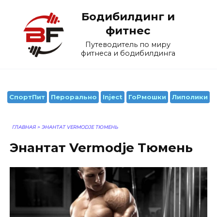
Перейти
Бодибилдинг и
к
содержанию
фитнес
Путеводитель по миру
фитнеса и бодибилдинга
СпортПит
Перорально
Inject
ГоРмошки
Липолики
ГЛАВНАЯ
>
ЭНАНТАТ VERMODJE ТЮМЕНЬ
Энантат Vermodje Тюмень