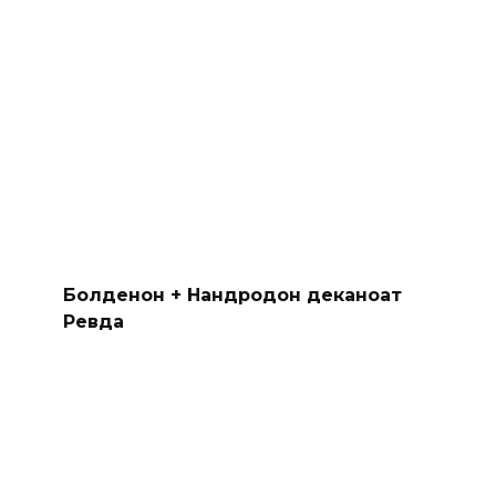
Болденон + Нандродон деканоат
Ревда