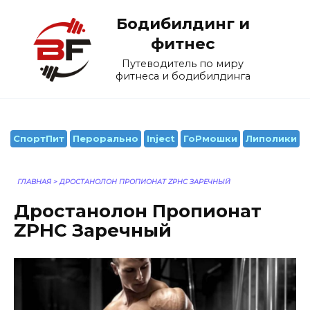
Перейти
Бодибилдинг и
к
содержанию
фитнес
Путеводитель по миру
фитнеса и бодибилдинга
СпортПит
Перорально
Inject
ГоРмошки
Липолики
ГЛАВНАЯ
>
ДРОСТАНОЛОН ПРОПИОНАТ ZPHC ЗАРЕЧНЫЙ
Дростанолон Пропионат
ZPHC Заречный