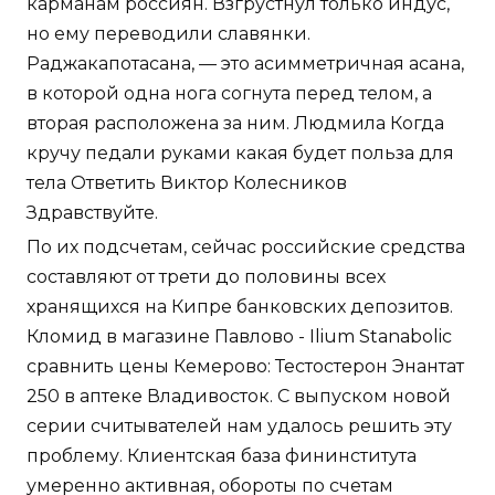
карманам россиян. Взгрустнул только индус,
но ему переводили славянки.
Раджакапотасана, — это асимметричная асана,
в которой одна нога согнута перед телом, а
вторая расположена за ним. Людмила Когда
кручу педали руками какая будет польза для
тела Ответить Виктор Колесников
Здравствуйте.
По их подсчетам, сейчас российские средства
составляют от трети до половины всех
хранящихся на Кипре банковских депозитов.
Кломид в магазине Павлово - Ilium Stanabolic
сравнить цены Кемерово: Тестостерон Энантат
250 в аптеке Владивосток. С выпуском новой
серии считывателей нам удалось решить эту
проблему. Клиентская база фининститута
умеренно активная, обороты по счетам