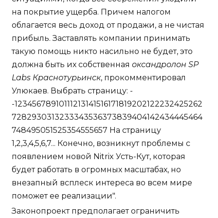
на покрытие ущерба. Причем налогом
облагается весь доход от продажи, а не чистая
прибыль. Заставлять компании принимать
такую помощь никто насильно не будет, это
должна быть их собственная
оксандролон SP
Labs Краснотурьинск
, прокомментировал
Улюкаев. Выбрать страницу: -
-12345678910111213141516171819202122232425262
7282930313233343536373839404142434445464
748495051525354555657 На страницу
1,2,3,4,5,6,7... Конечно, возникнут проблемы с
появлением новой Nitrix Усть-Кут, которая
будет работать в огромных масштабах, но
внезапный всплеск интереса во всем мире
поможет ее реализации".
Законопроект предполагает ограничить