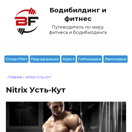
Перейти
Бодибилдинг и
к
содержанию
фитнес
Путеводитель по миру
фитнеса и бодибилдинга
СпортПит
Перорально
Inject
ГоРмошки
Липолики
ГЛАВНАЯ
>
NITRIX УСТЬ-КУТ
Nitrix Усть-Кут