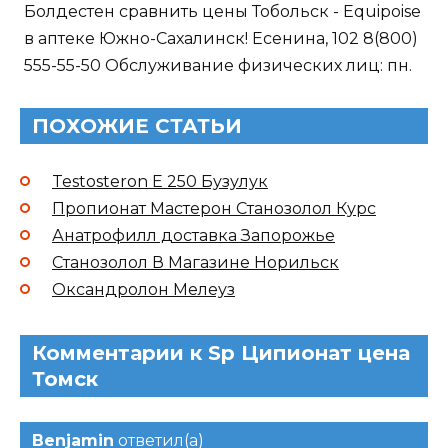
Болдестен сравнить цены Тобольск - Equipoise
в аптеке Южно-Сахалинск! Есенина, 102 8(800)
555-55-50 Обслуживание физических лиц: пн.
ПОХОЖИЕ СТАТЬИ
Testosteron E 250 Бузулук
Пропионат Мастерон Станозолол Курс
Анатрофилл доставка Запорожье
Станозолол В Магазине Норильск
Оксандролон Мелеуз
Комментарии к Sp Ципионат цена
Томск
Benjamin
ответил(а)