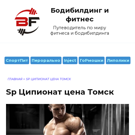
Перейти
Бодибилдинг и
к
содержанию
фитнес
Путеводитель по миру
фитнеса и бодибилдинга
СпортПит
Перорально
Inject
ГоРмошки
Липолики
ГЛАВНАЯ
>
SP ЦИПИОНАТ ЦЕНА ТОМСК
Sp Ципионат цена Томск