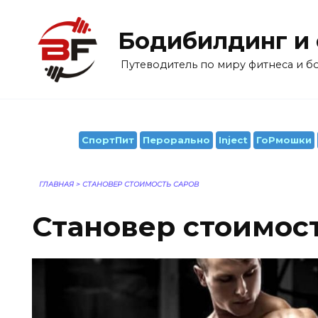
Перейти
к
Бодибилдинг и
содержанию
Путеводитель по миру фитнеса и 
СпортПит
Перорально
Inject
ГоРмошки
ГЛАВНАЯ
>
СТАНОВЕР СТОИМОСТЬ САРОВ
Становер стоимос