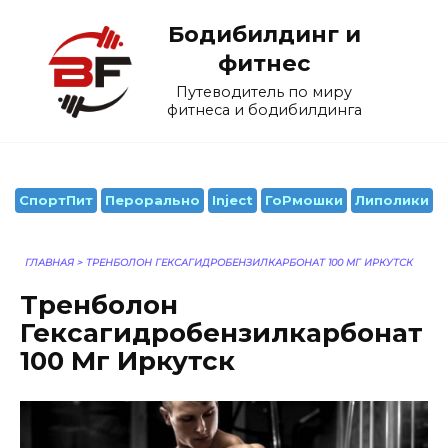
Перейти
Бодибилдинг и
к
содержанию
фитнес
Путеводитель по миру
фитнеса и бодибилдинга
СпортПит
Перорально
Inject
ГоРмошки
Липолики
ГЛАВНАЯ
>
ТРЕНБОЛОН ГЕКСАГИДРОБЕНЗИЛКАРБОНАТ 100 МГ ИРКУТСК
Тренболон
Гексагидробензилкарбонат
100 Мг Иркутск