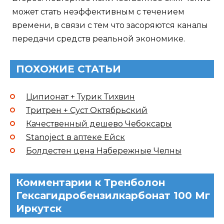
может стать неэффективным с течением
времени, в связи с тем что засоряются каналы
передачи средств реальной экономике.
ПОХОЖИЕ СТАТЬИ
Ципионат + Турик Тихвин
Тритрен + Суст Октябрьский
Качественный дешево Чебоксары
Stanoject в аптеке Ейск
Болдестен цена Набережные Челны
Комментарии к Тренболон
Гексагидробензилкарбонат 100 Мг
Иркутск