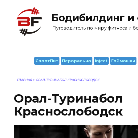
Перейти
к
Бодибилдинг и
содержанию
Путеводитель по миру фитнеса и 
СпортПит
Перорально
Inject
ГоРмошки
ГЛАВНАЯ
>
ОРАЛ-ТУРИНАБОЛ КРАСНОСЛОБОДСК
Орал-Туринабол
Краснослободск