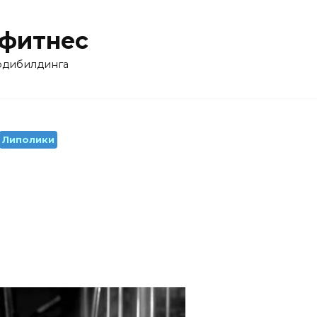
 фитнес
бодибилдинга
Липолики