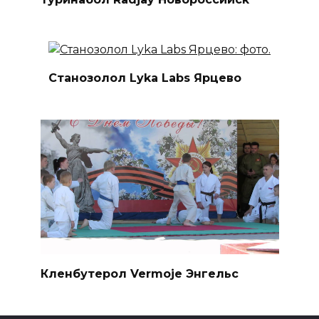
Станозолол Lyka Labs Ярцево
Кленбутерол Vermoje Энгельс