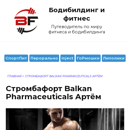
Перейти
Бодибилдинг и
к
содержанию
фитнес
Путеводитель по миру
фитнеса и бодибилдинга
СпортПит
Перорально
Inject
ГоРмошки
Липолики
ГЛАВНАЯ
>
СТРОМБАФОРТ BALKAN PHARMACEUTICALS АРТЁМ
Стромбафорт Balkan
Pharmaceuticals Артём