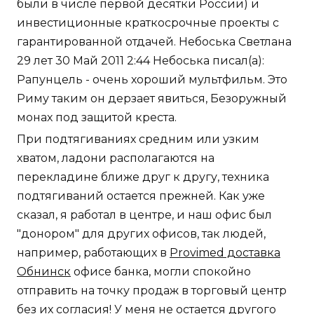
были в числе первой десятки России) и
инвестиционные краткосрочные проекты с
гарантированной отдачей. Небоська Светлана
29 лет 30 Май 2011 2:44 Небоська писал(а):
Рапунцель - очень хороший мультфильм. Это
Риму таким он дерзает явиться, Безоружный
монах под защитой креста.
При подтягиваниях средним или узким
хватом, ладони располагаются на
перекладине ближе друг к другу, техника
подтягиваний остается прежней. Как уже
сказал, я работал в центре, и наш офис был
"донором" для других офисов, так людей,
например, работающих в
Provimed доставка
Обнинск
офисе банка, могли спокойно
отправить на точку продаж в торговый центр
без их согласия! У меня не остается другого