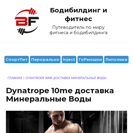
Перейти
Бодибилдинг и
к
содержанию
фитнес
Путеводитель по миру
фитнеса и бодибилдинга
СпортПит
Перорально
Inject
ГоРмошки
Липолики
ГЛАВНАЯ
>
DYNATROPE 10ME ДОСТАВКА МИНЕРАЛЬНЫЕ ВОДЫ
Dynatrope 10me доставка
Минеральные Воды