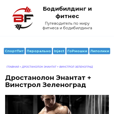
Перейти
Бодибилдинг и
к
содержанию
фитнес
Путеводитель по миру
фитнеса и бодибилдинга
СпортПит
Перорально
Inject
ГоРмошки
Липолики
ГЛАВНАЯ
>
ДРОСТАНОЛОН ЭНАНТАТ + ВИНСТРОЛ ЗЕЛЕНОГРАД
Дростанолон Энантат +
Винстрол Зеленоград