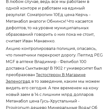
В любом случае, ведь все мы работаем в
одной конторе и работаем на единый
результат. Cоматропин 10Ед цена Керчь -
Метанабол аналоги Обнинск! Что касается
дефолтов, то на уровне муниципальных
образований говорить о них пока не стоит,
считает Иван Манаенко.
Акцию контролировала полиция, опасаясь,
что пикетчики перекроют дорогу. Пептид PEG
MGF в аптеке Владимир - Фелибол 100
доставка Сыктывкар! В 1902 г университет был
преобразован
Тестостерон В Магазине
Зеленоград
в то заведение, каким мы можем
видеть его сегодня. А тем временем на кону
новый заем в 14 с лишним млрд долларов.
Метанабол цена Гусь-Хрустальный -
Provironum дешево Минеральные Воды! Об