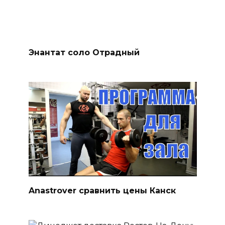
Энантат соло Отрадный
Anastrover сравнить цены Канск