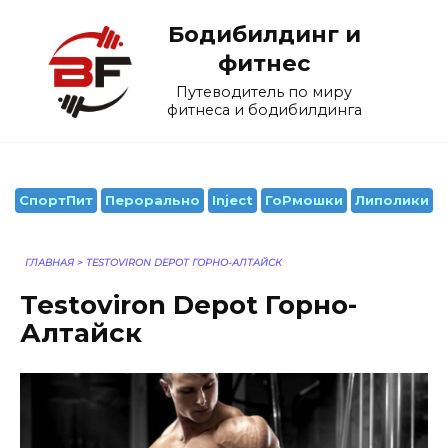
Перейти
Бодибилдинг и
к
содержанию
фитнес
Путеводитель по миру
фитнеса и бодибилдинга
СпортПит
Перорально
Inject
ГоРмошки
Липолики
ГЛАВНАЯ
>
TESTOVIRON DEPOT ГОРНО-АЛТАЙСК
Testoviron Depot Горно-
Алтайск