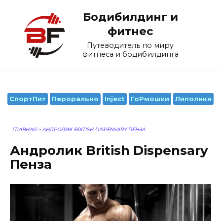
Перейти
Бодибилдинг и
к
содержанию
фитнес
Путеводитель по миру
фитнеса и бодибилдинга
СпортПит
Перорально
Inject
ГоРмошки
Липолики
ГЛАВНАЯ
>
АНДРОЛИК BRITISH DISPENSARY ПЕНЗА
Андролик British Dispensary
Пенза