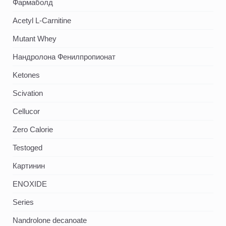
Фармаболд
Acetyl L-Carnitine
Mutant Whey
Нандролона Фенилпропионат
Ketones
Scivation
Cellucor
Zero Calorie
Testoged
Картинин
ENOXIDE
Series
Nandrolone decanoate