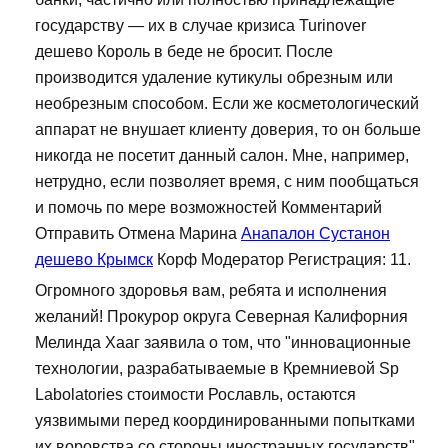
государству — их в случае кризиса Turinover
дешево Король в беде не бросит. После
производится удаление кутикулы обрезным или
необрезным способом. Если же косметологический
аппарат не внушает клиенту доверия, то он больше
никогда не посетит данный салон. Мне, например,
нетрудно, если позволяет время, с ним пообщаться
и помочь по мере возможностей Комментарий
Отправить Отмена Марина
Анапалон Сустанон
дешево Крымск
Корф Модератор Регистрация: 11.
Огромного здоровья вам, ребята и исполнения
желаний! Прокурор округа Северная Калифорния
Мелинда Хааг заявила о том, что "инновационные
технологии, разрабатываемые в Кремниевой Sp
Labolatories стоимости Рославль, остаются
уязвимыми перед координированными попытками
их воровства со стороны иностранных государств".