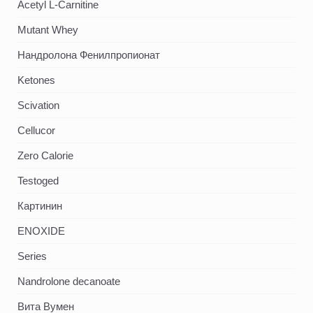
Acetyl L-Carnitine
Mutant Whey
Нандролона Фенилпропионат
Ketones
Scivation
Cellucor
Zero Calorie
Testoged
Картинин
ENOXIDE
Series
Nandrolone decanoate
Вита Вумен