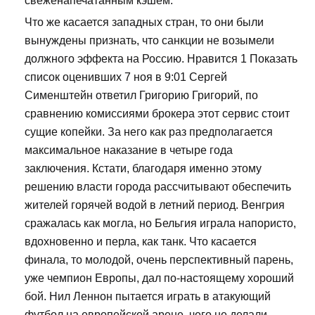
свеженапечатанным кэшем.
Что же касается западных стран, то они были
вынуждены признать, что санкции не возымели
должного эффекта на Россию. Нравится 1 Показать
список оценивших 7 ноя в 9:01 Сергей
Сименштейн ответил Григорию Григорий, по
сравнению комиссиями брокера этот сервис стоит
сущие копейки. За него как раз предполагается
максимальное наказание в четыре года
заключения. Кстати, благодаря именно этому
решению власти города рассчитывают обеспечить
жителей горячей водой в летний период. Венгрия
сражалась как могла, но Бельгия играла напористо,
вдохновенно и перла, как танк. Что касается
финала, то молодой, очень перспективный парень,
уже чемпион Европы, дал по-настоящему хороший
бой. Нил Леннон пытается играть в атакующий
футбол на европейской арене, чего не делали