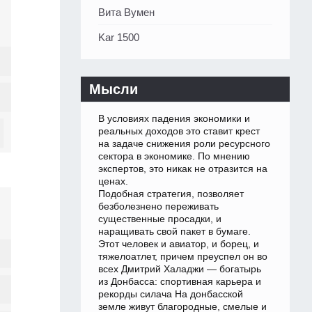
Вита Вумен
Kar 1500
Мысли
В условиях падения экономики и
реальных доходов это ставит крест
на задаче снижения роли ресурсного
сектора в экономике. По мнению
экспертов, это никак не отразится на
ценах.
Подобная стратегия, позволяет
безболезнено переживать
существенные просадки, и
наращивать свой пакет в бумаге.
Этот человек и авиатор, и борец, и
тяжелоатлет, причем преуспел он во
всех Дмитрий Халаджи — богатырь
из Донбасса: спортивная карьера и
рекорды силача На донбасской
земле живут благородные, смелые и