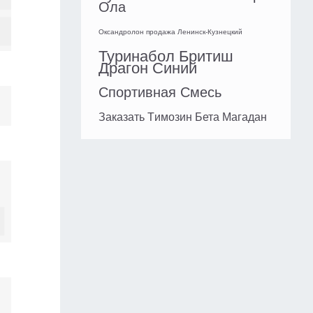
Ола
Оксандролон продажа Ленинск-Кузнецкий
Туринабол Бритиш
Драгон Синий
Спортивная Смесь
Заказать Tимозин Бета Магадан