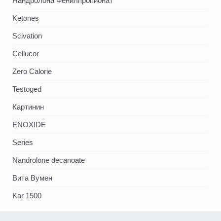
Нандролона Фенилпропионат
Ketones
Scivation
Cellucor
Zero Calorie
Testoged
Картинин
ENOXIDE
Series
Nandrolone decanoate
Вита Вумен
Kar 1500