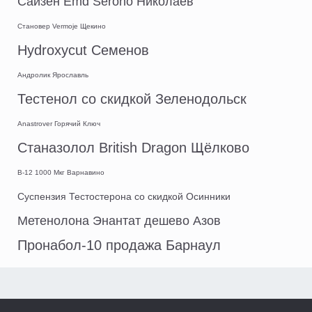
Сайзен Emd Serono Николаев
Становер Vermoje Щекино
Hydroxycut Семенов
Андролик Ярославль
Тестенол со скидкой Зеленодольск
Anastrover Горячий Ключ
Станазолол British Dragon Щёлково
B-12 1000 Мкг Варнавино
Суспензия Тестостерона со скидкой Осинники
Метенолона Энантат дешево Азов
Пронабол-10 продажа Барнаул