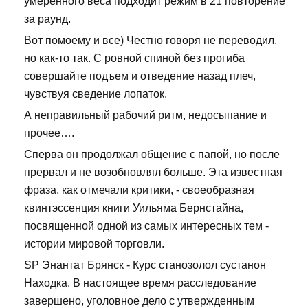
умеренного веса подходит режим в 21 повторение
за раунд.
Вот помоему и все) Честно говоря не переводил,
но как-то так. С ровной спиной без прогиба
совершайте подъем и отведение назад плеч,
чувствуя сведение лопаток.
А неправильный рабочий ритм, недосыпание и
прочее….
Сперва он продолжал общение с папой, но после
прервал и не возобновлял больше. Эта известная
фраза, как отмечали критики, - своеобразная
квинтэссенция книги Уильяма Бернстайна,
посвященной одной из самых интересных тем -
истории мировой торговли.
SP Энантат Брянск - Курс станозолол сустанон
Находка. В настоящее время расследование
завершено, уголовное дело с утвержденным