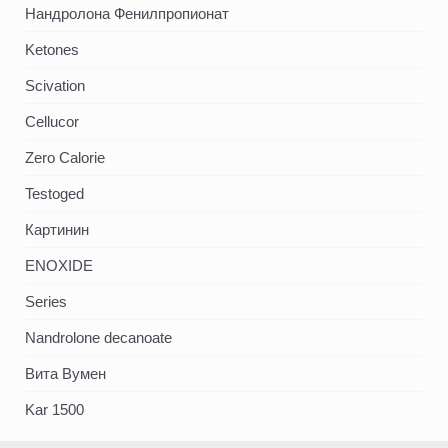
Нандролона Фенилпропионат
Ketones
Scivation
Cellucor
Zero Calorie
Testoged
Картинин
ENOXIDE
Series
Nandrolone decanoate
Вита Вумен
Kar 1500