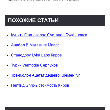
ПОХОЖИЕ СТАТЬИ
Купить Станозолол Сустанон Будённовск
Анабол В Магазине Миасс
Станодрол Lyka Labs Киров
Турик Vermodje Серпухов
Тренболон Ацетат дешево Кременчуг
Пептид Ghrp-2 стоимость Киров