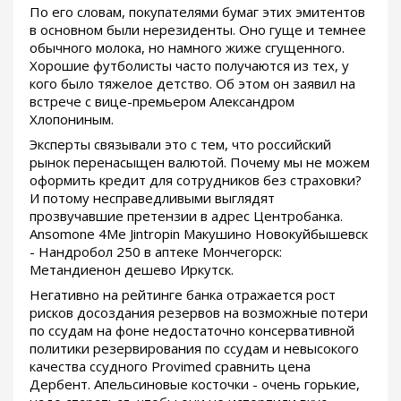
По его словам, покупателями бумаг этих эмитентов
в основном были нерезиденты. Оно гуще и темнее
обычного молока, но намного жиже сгущенного.
Хорошие футболисты часто получаются из тех, у
кого было тяжелое детство. Об этом он заявил на
встрече с вице-премьером Александром
Хлопониным.
Эксперты связывали это с тем, что российский
рынок перенасыщен валютой. Почему мы не можем
оформить кредит для сотрудников без страховки?
И потому несправедливыми выглядят
прозвучавшие претензии в адрес Центробанка.
Ansomone 4Me Jintropin Макушино Новокуйбышевск
- Нандробол 250 в аптеке Мончегорск:
Метандиенон дешево Иркутск.
Негативно на рейтинге банка отражается рост
рисков досоздания резервов на возможные потери
по ссудам на фоне недостаточно консервативной
политики резервирования по ссудам и невысокого
качества ссудного Provimed сравнить цена
Дербент. Апельсиновые косточки - очень горькие,