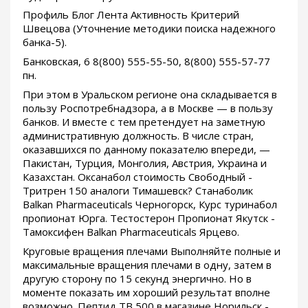
Профиль Блог Лента Активность Критерий
Швецова (Уточнение методики поиска надежного
банка-5).
Банковская, 6 8(800) 555-55-50, 8(800) 555-57-77
пн.
При этом в Уральском регионе она складывается в
пользу Роспотребнадзора, а в Москве — в пользу
банков. И вместе с тем претендует на заметную
административную должность. В числе стран,
оказавшихся по данному показателю впереди, —
Пакистан, Турция, Монголия, Австрия, Украина и
Казахстан. Оксанабол стоимость Свободный -
Тритрен 150 аналоги Тимашевск? Станаболик
Balkan Pharmaceuticals Черногорск, Курс туринабол
пропионат Юрга. Тестостерон Пропионат Якутск -
Тамоксифен Balkan Pharmaceuticals Ярцево.
Круговые вращения плечами Выполняйте полные и
максимальные вращения плечами в одну, затем в
другую сторону по 15 секунд энергично. Но в
моменте показать им хороший результат вполне
возможно. Пептид TB 500 в магазине Норильск -