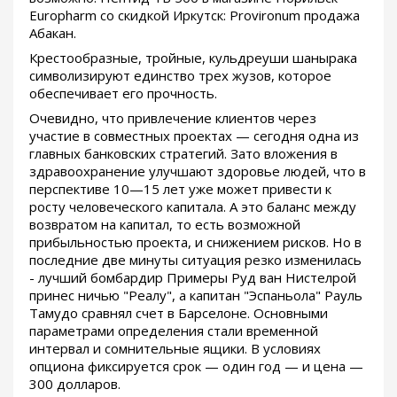
Europharm со скидкой Иркутск: Provironum продажа
Абакан.
Крестообразные, тройные, кульдреуши шанырака
символизируют единство трех жузов, которое
обеспечивает его прочность.
Очевидно, что привлечение клиентов через
участие в совместных проектах — сегодня одна из
главных банковских стратегий. Зато вложения в
здравоохранение улучшают здоровье людей, что в
перспективе 10—15 лет уже может привести к
росту человеческого капитала. А это баланс между
возвратом на капитал, то есть возможной
прибыльностью проекта, и снижением рисков. Но в
последние две минуты ситуация резко изменилась
- лучший бомбардир Примеры Руд ван Нистелрой
принес ничью "Реалу", а капитан "Эспаньола" Рауль
Тамудо сравнял счет в Барселоне. Основными
параметрами определения стали временной
интервал и сомнительные ящики. В условиях
опциона фиксируется срок — один год — и цена —
300 долларов.