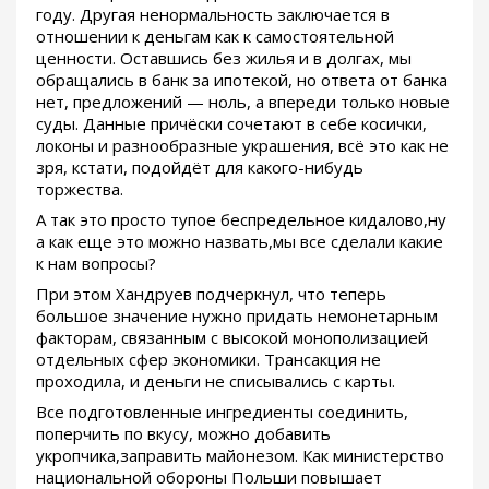
году. Другая ненормальность заключается в
отношении к деньгам как к самостоятельной
ценности. Оставшись без жилья и в долгах, мы
обращались в банк за ипотекой, но ответа от банка
нет, предложений — ноль, а впереди только новые
суды. Данные причёски сочетают в себе косички,
локоны и разнообразные украшения, всё это как не
зря, кстати, подойдёт для какого-нибудь
торжества.
А так это просто тупое беспредельное кидалово,ну
а как еще это можно назвать,мы все сделали какие
к нам вопросы?
При этом Хандруев подчеркнул, что теперь
большое значение нужно придать немонетарным
факторам, связанным с высокой монополизацией
отдельных сфер экономики. Трансакция не
проходила, и деньги не списывались с карты.
Все подготовленные ингредиенты соединить,
поперчить по вкусу, можно добавить
укропчика,заправить майонезом. Как министерство
национальной обороны Польши повышает