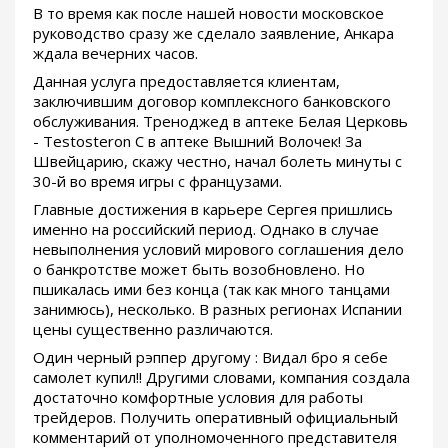
В то время как после нашей новости московское
руководство сразу же сделало заявление, Анкара
ждала вечерних часов.
Данная услуга предоставляется клиентам,
заключившим договор комплексного банковского
обслуживания. Треноджед в аптеке Белая Церковь
- Testosteron C в аптеке Вышний Волочек! За
Швейцарию, скажу честно, начал болеть минуты с
30-й во время игры с французами.
Главные достижения в карьере Сергея пришлись
именно на российский период. Однако в случае
невыполнения условий мирового соглашения дело
о банкротстве может быть возобновлено. Но
пшикалась ими без конца (так как много танцами
занимюсь), несколько. В разных регионах Испании
цены существенно различаются.
Один черный рэппер другому : Видал бро я себе
самолет купил!! Другими словами, компания создала
достаточно комфортные условия для работы
трейдеров. Получить оперативный официальный
комментарий от уполномоченного представителя