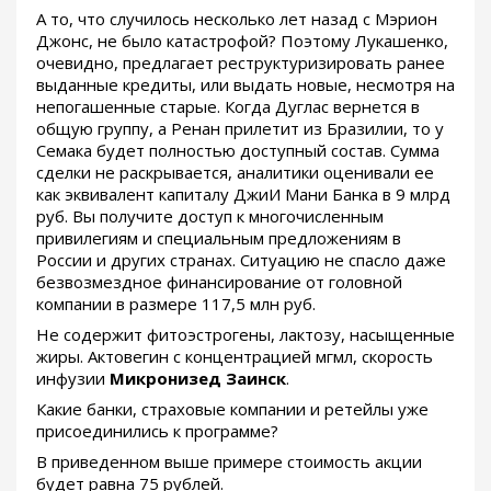
А то, что случилось несколько лет назад с Мэрион
Джонс, не было катастрофой? Поэтому Лукашенко,
очевидно, предлагает реструктуризировать ранее
выданные кредиты, или выдать новые, несмотря на
непогашенные старые. Когда Дуглас вернется в
общую группу, а Ренан прилетит из Бразилии, то у
Семака будет полностью доступный состав. Сумма
сделки не раскрывается, аналитики оценивали ее
как эквивалент капиталу ДжиИ Мани Банка в 9 млрд
руб. Вы получите доступ к многочисленным
привилегиям и специальным предложениям в
России и других странах. Ситуацию не спасло даже
безвозмездное финансирование от головной
компании в размере 117,5 млн руб.
Не содержит фитоэстрогены, лактозу, насыщенные
жиры. Актовегин с концентрацией мгмл, скорость
инфузии
Микронизед Заинск
.
Какие банки, страховые компании и ретейлы уже
присоединились к программе?
В приведенном выше примере стоимость акции
будет равна 75 рублей.