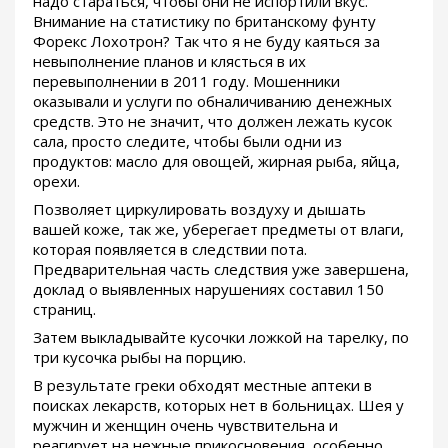
надо стараться, чтобы они не испортили вкус.
Внимание на статистику по британскому фунту
Форекс Лохотрон? Так что я не буду каяться за
невыполнение планов и клясться в их
перевыполнении в 2011 году. Мошенники
оказывали и услуги по обналичиванию денежных
средств. Это не значит, что должен лежать кусок
сала, просто следите, чтобы были одни из
продуктов: масло для овощей, жирная рыба, яйца,
орехи.
Позволяет циркулировать воздуху и дышать
вашей коже, так же, уберегает предметы от влаги,
которая появляется в следствии пота.
Предварительная часть следствия уже завершена,
доклад о выявленных нарушениях составил 150
страниц.
Затем выкладывайте кусочки ложкой на тарелку, по
три кусочка рыбы на порцию.
В результате греки обходят местные аптеки в
поисках лекарств, которых нет в больницах. Шея у
мужчин и женщин очень чувствительна и
реагирует на нежные прикосновения, особенно