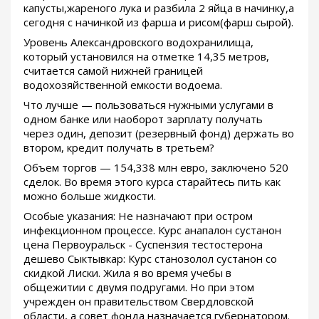
капусты,жареного лука и разбила 2 яйца в начинку,а
сегодня с начинкой из фарша и рисом(фарш сырой).
Уровень Александровского водохранилища,
который установился на отметке 14,35 метров,
считается самой нижней границей
водохозяйственной емкости водоема.
Что лучше — пользоваться нужными услугами в
одном банке или наоборот зарплату получать
через один, депозит (резервный фонд) держать во
втором, кредит получать в третьем?
Объем торгов — 154,338 млн евро, заключено 520
сделок. Во время этого курса старайтесь пить как
можно больше жидкости.
Особые указания: Не назначают при остром
инфекционном процессе. Курс анапалон сустанон
цена Первоуральск - Суспензия тестостерона
дешево Сыктывкар: Курс станозолол сустанон со
скидкой Лиски. Жила я во время учебы в
общежитии с двумя подругами. Но при этом
учрежден он правительством Свердловской
области, а совет фонда назначается губернатором.