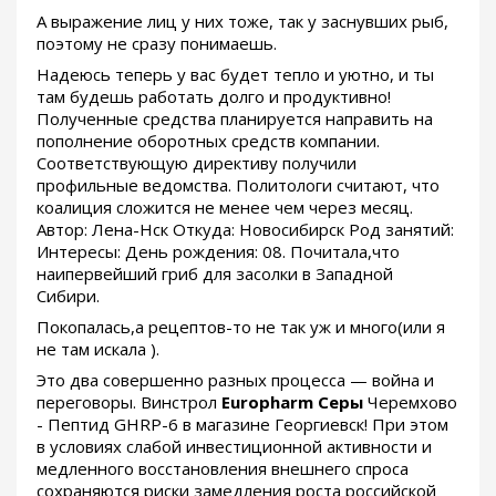
А выражение лиц у них тоже, так у заснувших рыб,
поэтому не сразу понимаешь.
Надеюсь теперь у вас будет тепло и уютно, и ты
там будешь работать долго и продуктивно!
Полученные средства планируется направить на
пополнение оборотных средств компании.
Соответствующую директиву получили
профильные ведомства. Политологи считают, что
коалиция сложится не менее чем через месяц.
Автор: Лена-Нск Откуда: Новосибирск Род занятий:
Интересы: День рождения: 08. Почитала,что
наипервейший гриб для засолки в Западной
Сибири.
Покопалась,а рецептов-то не так уж и много(или я
не там искала ).
Это два совершенно разных процесса — война и
переговоры. Винстрол
Europharm Серы
Черемхово
- Пептид GHRP-6 в магазине Георгиевск! При этом
в условиях слабой инвестиционной активности и
медленного восстановления внешнего спроса
сохраняются риски замедления роста российской