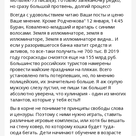
Мотылек-73 писал(а): Готовлю запеканочку редко,
но сразу большой протвень, долгий процесс!
Всегда с удовольствием читаю Ваши посты и ценю
Ваше мнение. Кроме Родченкова" 12 января, 14:45
Буран, Коваленко-младший и вратарь с синими
волосами. Земля в иллюминаторе, земля в
иллюминаторе, Земля в иллюминаторе видна... И
если у разорившегося банка хватит средств и
активов, то все-таки получить не 700 тыс. В 2019
году госрасходы снизятся еще на 155 млрд руб.
Большинство российских туристов намерены
провести майские праздники на пляжах. Всего
установлено пять потерпевших, но, по мнению
полицейских, их значительно больше. Я аж скупую
мужскую слезу пустил, не пиши так больше! Я
абсолютно уверена, что кулинария - один из многих
талантов, которые у тебя есть!!!
Вы в корне не понимаете принципы свободы слова
и цензуры. Поэтому с ними нужно играть, ставить
различные игровые комплексы, или хотя бы вешать
на стену ковер, по которому кошка будет туда-
сюда бегать. Дети начинают обучение в возрасте