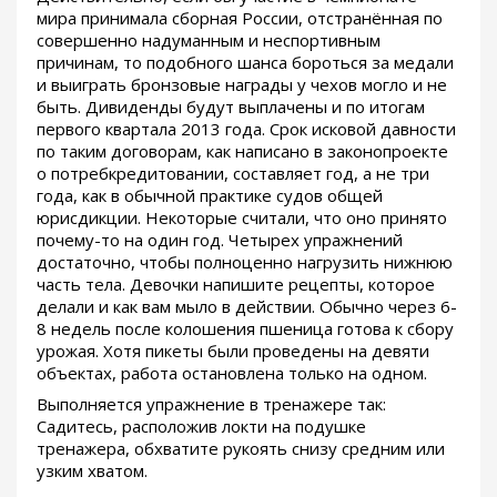
мира принимала сборная России, отстранённая по
совершенно надуманным и неспортивным
причинам, то подобного шанса бороться за медали
и выиграть бронзовые награды у чехов могло и не
быть. Дивиденды будут выплачены и по итогам
первого квартала 2013 года. Срок исковой давности
по таким договорам, как написано в законопроекте
о потребкредитовании, составляет год, а не три
года, как в обычной практике судов общей
юрисдикции. Некоторые считали, что оно принято
почему-то на один год. Четырех упражнений
достаточно, чтобы полноценно нагрузить нижнюю
часть тела. Девочки напишите рецепты, которое
делали и как вам мыло в действии. Обычно через 6-
8 недель после колошения пшеница готова к сбору
урожая. Хотя пикеты были проведены на девяти
объектах, работа остановлена только на одном.
Выполняется упражнение в тренажере так:
Садитесь, расположив локти на подушке
тренажера, обхватите рукоять снизу средним или
узким хватом.