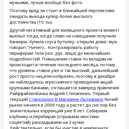
мужьями, лучше вообще без фото.
Поэтому вряд ли стоит в ближайшей перспективе
ожидать выхода купюр более высокого
достоинства (10 тыс.
Другой негативный для жилищного проекта момент
выплыл тогда, когда слово на совещании получили
банкиры. Купила соуса бутылку, открыли дома- муж
говорит:"Ничего... Контролировать работу
периферии тела (ног, рук, лица) до мельчайших
подробностей. Повышения ставок по вкладам не
происходит в течение последнего месяца, потому
что уровень ставок уже и так высокий, дальнейший
рост просто нецелесообразен, поэтому в декабре
не наблюдалось агрессивного проведения акций
крупными банками, соглашается зампред правления
Райффайзенбанка Андрей Степаненко. Первый:
текущий
Станозолол В Магазине Лыткарино
бычий
рынок начался в 2009 году и растет до сих пор без
значительных коррекций уже 8 лет. Собираем
клубнику и,перебирая (отрываем хвостики
соцветий) раскладываем на 2 кучки.
Действительно, если бы участие в чемпионате