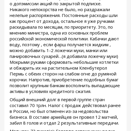
о допэмиссии акций по закрытой подписке.
Никакого непокорства не было, но раздражали
нелепые распоряжения. Постоянные расходы шли
как процент от дохода, остальное я уже ручками
раскидывала по месяцам, по приоритету. Это, по
мнению министра, одна из основных проблем
российской экономической политики. Кабачки дают
воду, поэтому , если фарш получается жидким ,
можно добавить 1-2 ложечки муки, манки или
панировочных сухарей…(я добавила ложечку муки)
Мокрыми руками сформовать небольшие котлетки
и обжарить их на растительном Кленбутерол
Пермь с обеих сторон на слабом огне до румяной
корочки. Напротив, приобретение подобных бумаг
позволит крупным банкам восполнить выпадающие
активы в условиях кредитного сжатия.
Общий внешний долг в первой группе стран
составил 70 трлн. Налог с продаж действовал ранее
в России, но был отменен из-за недовольства
бизнеса. В составе армейцев он провел 12 матчей,
забил 8 голов и отдал 2 результативные передачи.