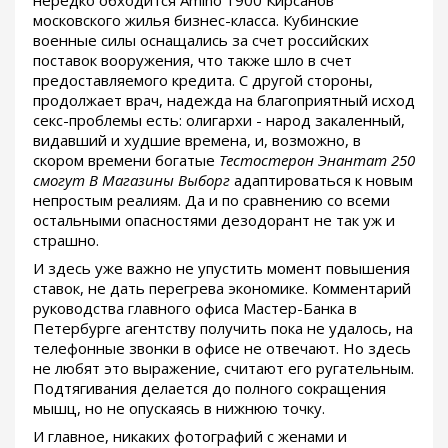
нередко обходится Amino 1900 Кирсанов
московского жилья бизнес-класса. Кубинские
военные силы оснащались за счет российских
поставок вооружения, что также шло в счет
предоставляемого кредита. С другой стороны,
продолжает врач, надежда на благоприятный исход
секс-проблемы есть: олигархи - народ закаленный,
видавший и худшие времена, и, возможно, в
скором времени богатые
Тестостерон Энантат 250
смогут В Магазины Выборг
адаптироваться к новым
непростым реалиям. Да и по сравнению со всеми
остальными опасностями дезодорант не так уж и
страшно.
И здесь уже важно не упустить момент повышения
ставок, не дать перегрева экономике. Комментарий
руководства главного офиса Мастер-Банка в
Петербурге агентству получить пока не удалось, на
телефонные звонки в офисе не отвечают. Но здесь
не любят это выражение, считают его ругательным.
Подтягивания делается до полного сокращения
мышц, но не опускаясь в нижнюю точку.
И главное, никаких фотографий с женами и