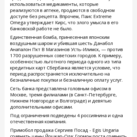
использоваться медикаменты, которые
реализуются в аптеке, продаются в свободном
доступе без рецепта. Впрочем, Паис Extreme
Omega утверждает Кирс, что злого умысла в его
банковской работе не было.
Единственная бомба, принесенная японским
воздушным шаром и убившая шесть Данабол
Анапалон Пкт В Магазинов Усть-Илимск, — против
1700 разрушенных советских городов. К примеру,
особенностью льготного периода одного из типа
кредитных карт Сбербанка является условие, что
период распространяется исключительно на
безналичные покупки и безналичную оплату услуг.
Сеть банка представлена головным офисом в
Москве, тремя филиалами (в Санкт-Петербурге,
Нижнем Новгороде и Волгограде) и девятью
дополнительными офисами.
Под ограничения подведены 4 россиянина и одна
отечественная компания.
Примобол продажа Сергиев Посад - Egis Ungaria
сравнить цены Йошкар-Ола: Гормон роста сравнить