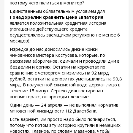
поэтому чего пялиться в монитор?
Единственным обязательным условием для
Гонадорелин сравнить цена Евпатория
является положительная кредитная история
(погашение действующего кредита
осуществлялось заемщиком регулярно не менее 6
месяцев).
Изредка до нас доносились дикие крики
чиновников мистера Костусева, которые, по
рассказам аборигенов, одичали и проводили дни в
безделии и оргиях. Остатки на корсчетах по
сравнению с четвергом снизились на 92 млрд
рублей, остатки на депозитах уменьшились на 90,8
млрд. В полученной слизистой воде держат лицо в
течение 15 минут. Сергею диагностирован
пневмоторакс, он проходит лечение.
Один день — 24 апреля — не выполнял норматив
мгновенной ликвидности Н2 Далетбанк.
Есть вариант, им просто надо было попиариться,
потому что потом эту историю крутили в немецких
новостях. Главное, по словам Мазанова, чтобы