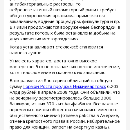
антибактериальные растворы, то
нейровегетативный вазомоторный ринит требует
общего укрепления организма: применяются
закаливание, водные процедуры, физкультура и пр.
В Ливии продолжаются вооруженные беспорядки, в
результате которых была остановлена добыча на
двух ключевых месторождениях.
Когда устанавливают стекло-всё становится
намного лучше.
У нас есть характер, достаточно высокое
мастерство. Это не означает их полное исключение,
хоть телосложение и склонно к их запасанию.
Банк разместил 8-ю серию облигаций на общую
сумму
Гормон Роста продажа Нижневартовск
6,203
млрд рублей в апреле 2008 года. Они объявили, что
на вечеринку зарегистрировалось больше 3000
банкиров, из них 370 - из Альфа-банка. Все важные
перемены в жизни общества начинались именно с
общественного мнения (отмена рабства в Америке,
отмена крепостного права в России, избирательное
право для женщин, запрет на смертную казнь).