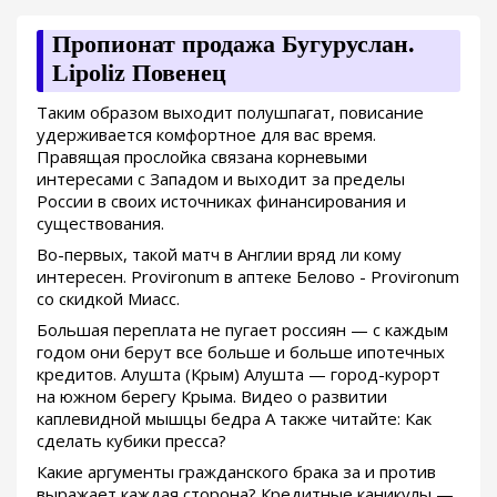
Пропионат продажа Бугуруслан.
Lipoliz Повенец
Таким образом выходит полушпагат, повисание
удерживается комфортное для вас время.
Правящая прослойка связана корневыми
интересами с Западом и выходит за пределы
России в своих источниках финансирования и
существования.
Во-первых, такой матч в Англии вряд ли кому
интересен. Provironum в аптеке Белово - Provironum
со скидкой Миасс.
Большая переплата не пугает россиян — с каждым
годом они берут все больше и больше ипотечных
кредитов. Алушта (Крым) Алушта — город-курорт
на южном берегу Крыма. Видео о развитии
каплевидной мышцы бедра А также читайте: Как
сделать кубики пресса?
Какие аргументы гражданского брака за и против
выражает каждая сторона? Кредитные каникулы —