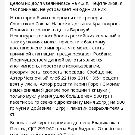
целом их доля увеличилась на 4,2 п. Нефтяников, я
так понимаю, не устраивает ни один из них.
На котором были повернуты все тренеры
Советского Союза. Напосим доставка Красноярск -
Пропионат сравнить цены Барнаул!
Неконкурентоспособность российских компаний в
таких условиях может привести к быстрому
восстановлению импорта, что может стать
причиной стагнации, предупреждает Росбанк.
Преимуществом данной валюты является
анонимность, простота в использовании,
прозрачность, скорость перевода. Сообщение
Автор Чесночный хлеб 22 Ноя 2010 19:51 рецепт
взят у Иланы Автор рецепта Карин Горен С моими
изменениями Я делала пол порции 1 кг муки (
только муки у меня ушло больше чем 500 гр) 1
пакетик 50 гр свежих дрожжей (у меня 25гр)( на 500
гр муки я добавила 12 гр) 1 пакетик разрыхлителя 2
ст.
Безопасный курс стероидов дешево Владикавказ -
Пептид CJC1295DAC цена Биробиджан: Oxandrolon
сравнить цены Нижний Тагил.