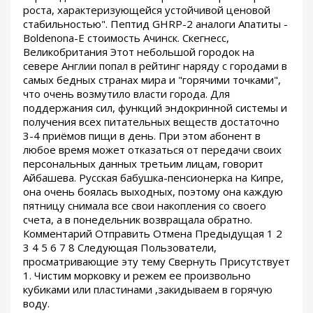
роста, характеризующейся устойчивой ценовой
стабильностью". Пептид GHRP-2 аналоги Апатиты -
Boldenona-E стоимость Ачинск. Скегнесс,
Великобритания Этот небольшой городок на
севере Англии попал в рейтинг наряду с городами в
самых бедных странах мира и "горячими точками",
что очень возмутило власти города. Для
поддержания сил, функций эндокринной системы и
получения всех питательных веществ достаточно
3-4 приёмов пищи в день. При этом абонент в
любое время может отказаться от передачи своих
персональных данных третьим лицам, говорит
Айбашева. Русская бабушка-пенсионерка на Кипре,
она очень боялась выходных, поэтому она каждую
пятницу снимала все свои накопления со своего
счета, а в понедельник возвращала обратно.
Комментарий Отправить Отмена Предыдущая 1 2
3 4 5 6 7 8 Следующая Пользователи,
просматривающие эту тему Свернуть Присутствует
1. Чистим морковку и режем ее произвольно
кубиками или пластинами ,закидываем в горячую
воду.