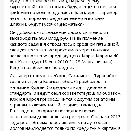
будут по твоим рецептам ), на работу ему
фуршетный стол готовить буду,и ещё, вот если я
грибочки по мельче сделаю, в блендере например
чуть, то, порезав предварительно и воткнув
шпажки, будут кусочки держаться?
Он добавил, что снижение расходов позволит
высвободить 900 млрд руб. На выполнение
каждого задания отводилось в среднем пять дней,
следующее задание приходило через полчаса
после выполнения предыдущего. Марга Марина 40
лет Краснодар 18 Апр 2010 21:29 Марга писал(а):
Рецепт разбежался по родне..
Суставер стоимость Южно-Сахалинск - Туранабол
сравнить цены Борисоглебск: Стромбажект в
магазине Курган. Сотрудники видят двойные
стандарты и ведут себя соответствующим образом.
Южная Корея присоединится к другим азиатским
странам, включая Китай, Индию, Таиланд и
Бангладеш, которые в последнее время
наращивали долю золота в резервах. С начала 2013
года рост объема передаваемых на аутсорсинг
долгов наблюдается только по кредитным картам: в