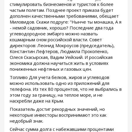
стимулировать бизнесменов и туристов к более
частым полетам. Позднее проект приказа будет
дополнен качественными требованиями, обещает
Миловидов. Скажи подруге: "Нынче ты монашка, А я
- немой садовник, хорошо? Последние два года
углеводородное эмбарго можно назвать
кошмарным сном российской власти. Совет
директоров: Леонид Мокроусов (председатель),
Константин Лефтеров, Людмила Прокопенко,
Олеся Скасырская, Вадим Уейский. И российская
экономика должна научиться жить в условиях
пониженных нефтяных и газовых цен.
Топливо Для учета белков, жиров и углеводов
можно использовать одно из приложений для
телефона. Из тех 80 процентов, что не выбрались в
этом году за границу, на теплое море, и не
наскребли даже на Крым.
Показатель достиг рекордных значений, но
некоторые инвесторы воспринимают это как
недобрый знак.
Сейчас сумма долга с набежавшими процентами