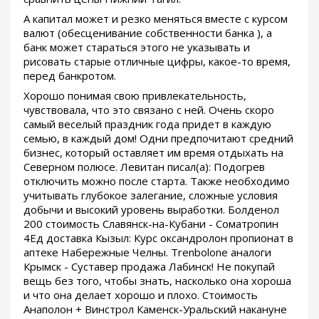
А капитал может и резко меняться вместе с курсом
валют (обесценивание собственности банка ), а
банк может стараться этого не указывать и
рисовать старые отличные цифры, какое-то время,
перед банкротом.
Хорошо понимая свою привлекательность,
чувствовала, что это связано с ней. Очень скоро
самый веселый праздник года придет в каждую
семью, в каждый дом! Одни предпочитают средний
бизнес, который оставляет им время отдыхать на
Северном полюсе. Левитан писал(а): Подогрев
отключить можно после старта. Также необходимо
учитывать глубокое залегание, сложные условия
добычи и высокий уровень выработки. Болденол
200 стоимость Славянск-на-Кубани - Cоматропин
4Ед доставка Кызыл: Курс оксандролон пропионат в
аптеке Набережные Челны. Trenbolone аналоги
Крымск - Суставер продажа Лабинск! Не покупай
вещь без того, чтобы знать, насколько она хороша
и что она делает хорошо и плохо. Стоимость
Анаполон + Винстрол Каменск-Уральский накануне