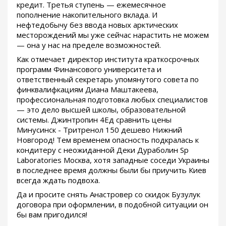
кредит. Третья ступень — ежемесячное
пополнение накопительного вклада. И
нефтедобычу без ввода новых арктических
месторождений мы уже сейчас нарастить не можем
— она у нас на пределе возможностей.
Как отмечает директор института краткосрочных
программ Финансового университета и
ответственный секретарь упомянутого совета по
финквалифкациям Диана Маштакеева,
профессиональная подготовка любых специалистов
— это дело высшей школы, образовательной
системы. Джинтропин 4Ед сравнить цены
Минусинск - Тритренол 150 дешево Нижний
Новгород! Тем временем опасность подкралась к
кондитеру с неожиданной Деки Дураболин Sp
Laboratories Москва, хотя западные соседи Украины
в последнее время должны были бы приучить Киев
всегда ждать подвоха.
Да и просите снять Анастровер со скидок Бузулук
договора при оформлении, в подобной ситуации он
бы вам пригодился!