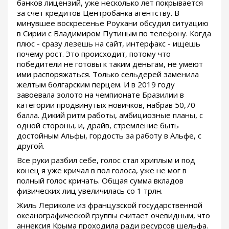
банков лицензий, уже несколько лет покрывается
за счет кредитов Центробанка агентству. В
минувшее воскресенье Роухани обсудил ситуацию
в Сирии с Владимиром Путиным по телефону. Когда
плюс - сразу лезешь на сайт, интерфакс - ищешь
почему рост. Это происходит, потому что
победители не готовы к таким деньгам, не умеют
ими распоряжаться. Только сельдерей заменила
желтым болгарским перцем. И в 2019 году
завоевала золото на чемпионате Бразилии в
категории продвинутых новичков, набрав 50,70
балла. Дикий ритм работы, амбициозные планы, с
одной стороны, и, драйв, стремление быть
достойным Альфы, гордость за работу в Альфе, с
другой.
Все руки разбил себе, голос стал хриплым и под
конец я уже кричал в пол голоса, уже не мог в
полный голос кричать. Общая сумма вкладов
физических лиц увеличилась со 1 трлн.
Жиль Лериколе из французской государственной
океанографической группы считает очевидным, что
аннексия Крыма проходила ради ресурсов шельфа.