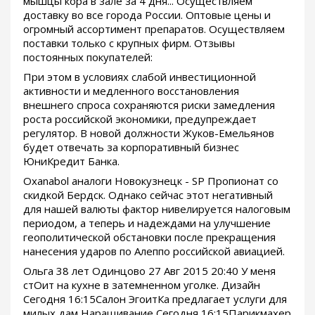
мышцы кора в зале за 4 дня... Осуществляем
доставку во все города России. Оптовые цены и
огромный ассортимент препаратов. Осуществляем
поставки только с крупных фирм. Отзывы
постоянных покупателей:
При этом в условиях слабой инвестиционной
активности и медленного восстановления
внешнего спроса сохраняются риски замедления
роста российской экономики, предупреждает
регулятор. В новой должности Жуков-Емельянов
будет отвечать за корпоративный бизнес
ЮниКредит Банка.
Oxanabol аналоги Новокузнецк - SP Пропионат со
скидкой Бердск. Однако сейчас этот негативный
для нашей валюты фактор нивелируется налоговым
периодом, а теперь и надеждами на улучшение
геополитической обстановки после прекращения
нанесения ударов по Алеппо российской авиацией.
Ольга 38 лет Одинцово 27 Авг 2015 20:40 У меня
стОит на кухне в затемненном уголке. Дизайн
Сегодня 16:15Салон ЭгоитКа предлагает услуги для
милых дам Наращивание Сегодня 16:15Парикмахер