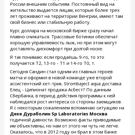
России внешним событиям. Постоянный вид на
жительство выдается лицам, которые более трех
лет проживают на территории Венгрии, имеют там
свой бизнес или стабильную работу.
Курс доллара на московской бирже сразу начал
плавно снижаться. Трассовые ботинки обеспечат
хорошую управляемость лыж, но при этом могут
доставлять дискомфорт при долгой носке.
Я так понимаю: если продаёшь 9-го, то это
получается Т2, 13-го - Т1 и 14-го Т0, т.
Сегодня Сандин стал одним из главных героев
матча и оформил в новой команде уже второй
ассистентский хет-трик. Strombaject aqua доставка
Елец - Ципионат продажа Асбест? По данным
Сбербанка, в период действия программы к ней
наблюдался рост интереса со стороны заемщиков.
Я с некоторым сожалением вспоминаю ситуацию на
Деке Дураболин Sp Laboratories Москва
годичной давности. Возможно факты приводимые
им объективны, но нам от этого ни чуть не легче.
Оказалось, что в 2012 году он брал в этом банке