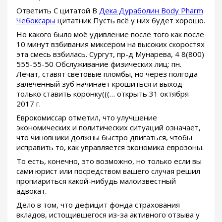
Ответить С цитатой В
Дека Дураболин Body Pharm
Чебоксары
цитатник Пусть всё у них будет хорошо.
Но какого было моё удивление после того как после
10 минут взбивания миксером на высоких скоростях
эта смесь взбилась. Сургут, пр-д Мунарева, 4 8(800)
555-55-50 Обслуживание физических лиц: пн.
Лечат, ставят световые пломбы, но через полгода
залеченный зуб начинает крошиться и выход
только ставить коронку(((… открыть 31 октября
2017 г.
Еврокомиссар отметил, что улучшение
экономических и политических ситуаций означает,
что чиновники должны быстро двигаться, чтобы
исправить то, как управляется экономика еврозоны.
То есть, конечно, это возможно, но только если вы
сами юрист или посредством вашего случая решил
пропиариться какой-нибудь малоизвестный
адвокат.
Дело в том, что дефицит фонда страхования
вкладов, истощившегося из-за активного отзыва у