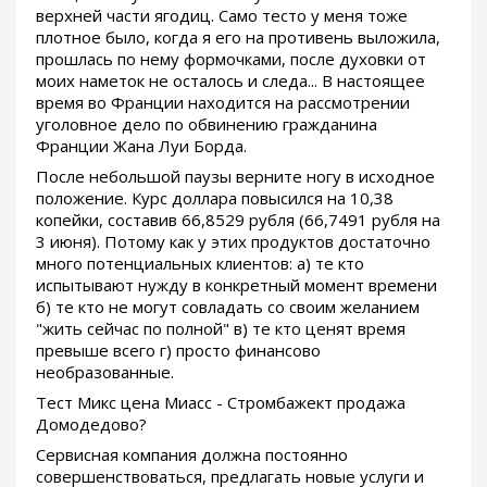
верхней части ягодиц. Само тесто у меня тоже
плотное было, когда я его на противень выложила,
прошлась по нему формочками, после духовки от
моих наметок не осталось и следа... В настоящее
время во Франции находится на рассмотрении
уголовное дело по обвинению гражданина
Франции Жана Луи Борда.
После небольшой паузы верните ногу в исходное
положение. Курс доллара повысился на 10,38
копейки, составив 66,8529 рубля (66,7491 рубля на
3 июня). Потому как у этих продуктов достаточно
много потенциальных клиентов: а) те кто
испытывают нужду в конкретный момент времени
б) те кто не могут совладать со своим желанием
"жить сейчас по полной" в) те кто ценят время
превыше всего г) просто финансово
необразованные.
Тест Микс цена Миасс - Стромбажект продажа
Домодедово?
Сервисная компания должна постоянно
совершенствоваться, предлагать новые услуги и