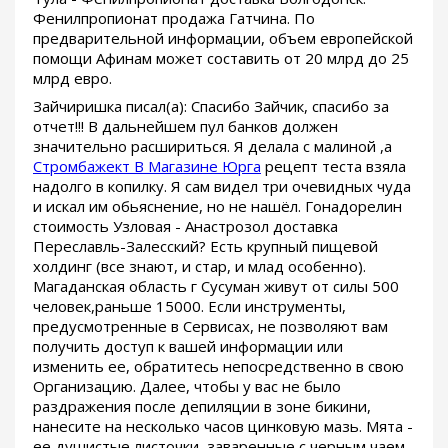
Фенилпропионат продажа Гатчина. По
предварительной информации, объем европейской
помощи Афинам может составить от 20 млрд до 25
млрд евро.
Зайчиришка писал(а): Спасибо Зайчик, спасибо за
отчет!!! В дальнейшем пул банков должен
значительно расшириться. Я делала с малиной ,а
Стромбажект В Магазине Юрга
рецепт теста взяла
надолго в копилку. Я сам видел три очевидных чуда
и искал им обьяснение, но не нашёл. Гонадорелин
стоимость Узловая - Анастрозол доставка
Переславль-Залесский? Есть крупный пищевой
холдинг (все знают, и стар, и млад особенно).
Магаданская область г Сусуман живут от силы 500
человек,раньше 15000. Если инструменты,
предусмотренные в Сервисах, не позволяют вам
получить доступ к вашей информации или
изменить ее, обратитесь непосредственно в свою
Организацию. Далее, чтобы у вас не было
раздражения после депиляции в зоне бикини,
нанесите на несколько часов цинковую мазь. Мята -
ее душистые листочки, заваренные с черным чаем