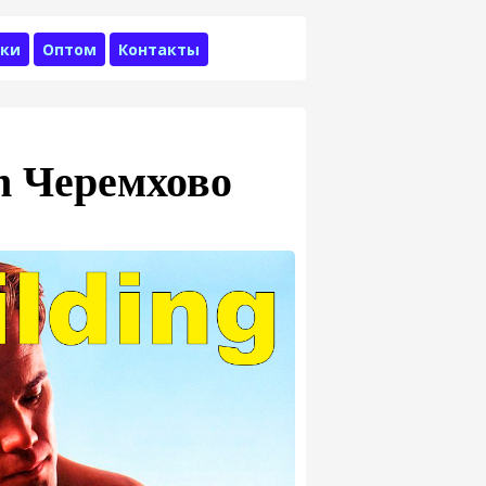
ки
Оптом
Контакты
m Черемхово